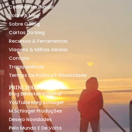
Comece No Digital
Sobre A Meg
Sobre O Blog
Cartas Da Meg
Recursos & Ferramentas
Viagens & Milhas Aéreas
Contato
Transparência
Termos De Política E Privacidade
PRINCIPAIS PROJETOS
Blog Biblioteca Digital
YouTube Meg Schiager
M.Schiager Produções
Desejo Novidades
Pelo Mundo E De Volta