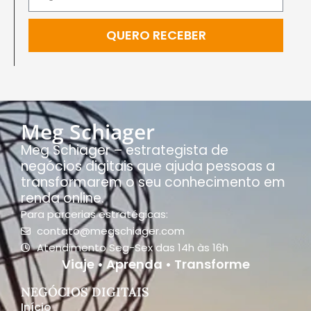
QUERO RECEBER
Meg Schiager
Meg Schiager – estrategista de
negócios digitais que ajuda pessoas a
transformarem o seu conhecimento em
renda online.
Para parcerias estratégicas:
contato@megschiager.com
Atendimento Seg-Sex das 14h às 16h
Viaje • Aprenda • Transforme
NEGÓCIOS DIGITAIS
Início