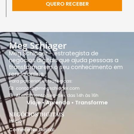
QUERO RECEBER
Meg Schiager
Meg Schiager – estrategista de
negócios digitais que ajuda pessoas a
transformarem o seu conhecimento em
renda online.
Para parcerias estratégicas:
contato@megschiager.com
Atendimento Seg-Sex das 14h às 16h
Viaje • Aprenda • Transforme
NEGÓCIOS DIGITAIS
Início
Comece No Digital