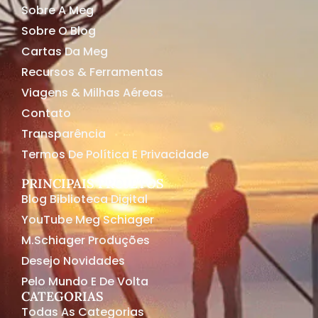
Sobre A Meg
Sobre O Blog
Cartas Da Meg
Recursos & Ferramentas
Viagens & Milhas Aéreas
Contato
Transparência
Termos De Política E Privacidade
PRINCIPAIS PROJETOS
Blog Biblioteca Digital
YouTube Meg Schiager
M.Schiager Produções
Desejo Novidades
Pelo Mundo E De Volta
CATEGORIAS
Todas As Categorias