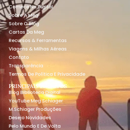
Comece No Digital
Sobre A Meg
Sobre O Blog
Cartas Da Meg
Recursos & Ferramentas
Viagens & Milhas Aéreas
Contato
Transparência
Termos De Política E Privacidade
PRINCIPAIS PROJETOS
Blog Biblioteca Digital
YouTube Meg Schiager
M.Schiager Produções
Desejo Novidades
Pelo Mundo E De Volta