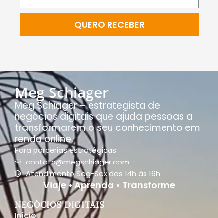
QUERO RECEBER
Meg Schiager
Meg Schiager – estrategista de
negócios digitais que ajuda pessoas a
transformarem o seu conhecimento em
renda online.
Para parcerias estratégicas:
contato@megschiager.com
Atendimento Seg-Sex das 14h às 16h
Viaje • Aprenda • Transforme
NEGÓCIOS DIGITAIS
Início