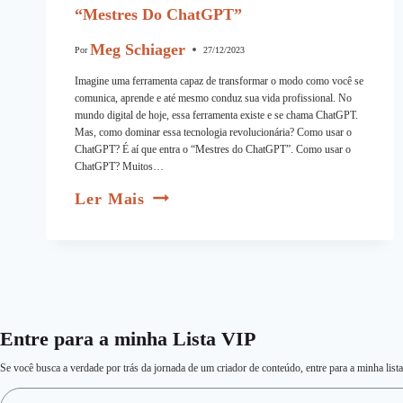
“Mestres Do ChatGPT”
Meg Schiager
Por
27/12/2023
Imagine uma ferramenta capaz de transformar o modo como você se
comunica, aprende e até mesmo conduz sua vida profissional. No
mundo digital de hoje, essa ferramenta existe e se chama ChatGPT.
Mas, como dominar essa tecnologia revolucionária? Como usar o
ChatGPT? É aí que entra o “Mestres do ChatGPT”. Como usar o
ChatGPT? Muitos…
Ler Mais
Entre para a minha Lista VIP
Se você busca a verdade por trás da jornada de um criador de conteúdo, entre para a minha list