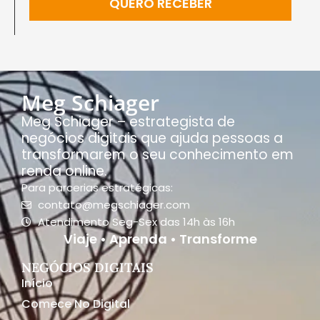
QUERO RECEBER
Meg Schiager
Meg Schiager – estrategista de
negócios digitais que ajuda pessoas a
transformarem o seu conhecimento em
renda online.
Para parcerias estratégicas:
contato@megschiager.com
Atendimento Seg-Sex das 14h às 16h
Viaje • Aprenda • Transforme
NEGÓCIOS DIGITAIS
Início
Comece No Digital