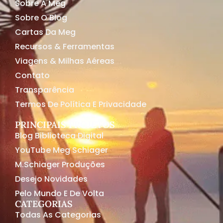
Sobre A Meg
Sobre O Blog
Cartas Da Meg
Recursos & Ferramentas
Viagens & Milhas Aéreas
Contato
Transparência
Termos De Política E Privacidade
PRINCIPAIS PROJETOS
Blog Biblioteca Digital
YouTube Meg Schiager
M.Schiager Produções
Desejo Novidades
Pelo Mundo E De Volta
CATEGORIAS
Todas As Categorias