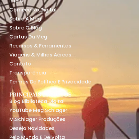
Início
Comece No Digital
Sobre A Meg
Sobre O Blog
Cartas Da Meg
Recursos & Ferramentas
Viagens & Milhas Aéreas
Contato
Transparência
Termos De Política E Privacidade
PRINCIPAIS PROJETOS
Blog Biblioteca Digital
YouTube Meg Schiager
M.Schiager Produções
Desejo Novidades
Pelo Mundo E De Volta