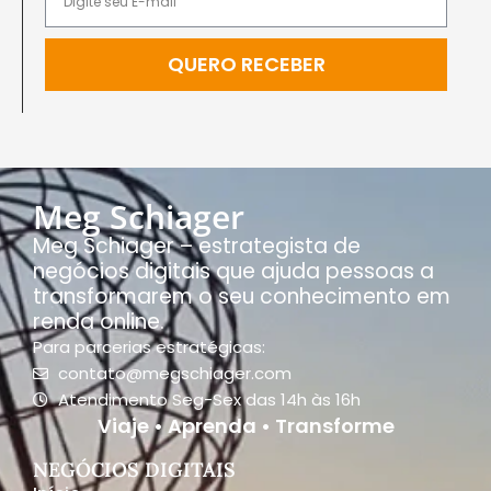
QUERO RECEBER
Meg Schiager
Meg Schiager – estrategista de
negócios digitais que ajuda pessoas a
transformarem o seu conhecimento em
renda online.
Para parcerias estratégicas:
contato@megschiager.com
Atendimento Seg-Sex das 14h às 16h
Viaje • Aprenda • Transforme
NEGÓCIOS DIGITAIS