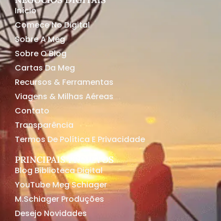
Início
Comece No Digital
Sobre A Meg
Sobre O Blog
Cartas Da Meg
Recursos & Ferramentas
Viagens & Milhas Aéreas
Contato
Transparência
Termos De Política E Privacidade
PRINCIPAIS PROJETOS
Blog Biblioteca Digital
YouTube Meg Schiager
M.Schiager Produções
Desejo Novidades