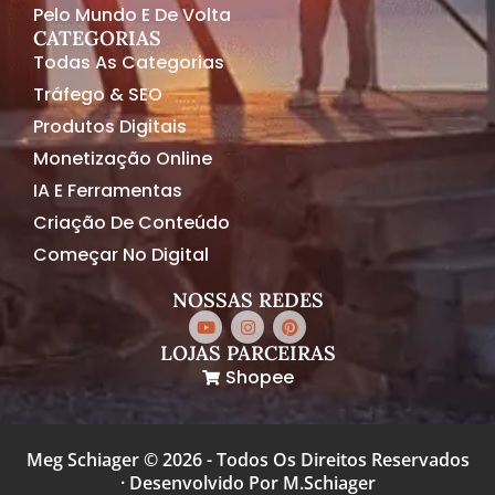
Pelo Mundo E De Volta
CATEGORIAS
Todas As Categorias
Tráfego & SEO
Produtos Digitais
Monetização Online
IA E Ferramentas
Criação De Conteúdo
Começar No Digital
NOSSAS REDES
LOJAS PARCEIRAS
Shopee
Meg Schiager © 2026 - Todos Os Direitos Reservados
· Desenvolvido Por M.Schiager