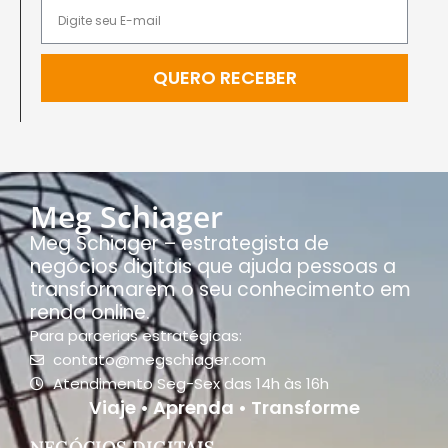
QUERO RECEBER
Meg Schiager
Meg Schiager – estrategista de
negócios digitais que ajuda pessoas a
transformarem o seu conhecimento em
renda online.
Para parcerias estratégicas:
contato@megschiager.com
Atendimento Seg-Sex das 14h às 16h
Viaje • Aprenda • Transforme
NEGÓCIOS DIGITAIS