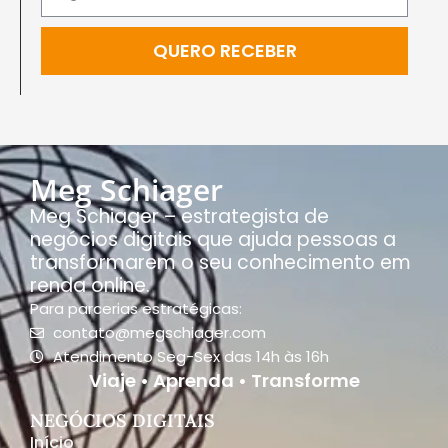
QUERO RECEBER
Meg Schiager
Meg Schiager – estrategista de
negócios digitais que ajuda pessoas a
transformarem o seu conhecimento em
renda online.
Para parcerias estratégicas:
contato@megschiager.com
Atendimento Seg-Sex das 14h às 16h
Viaje • Aprenda • Transforme
NEGÓCIOS DIGITAIS
Início