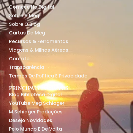
Comece No Digital
Sobre A Meg
Sobre O Blog
Cartas Da Meg
Recursos & Ferramentas
Viagens & Milhas Aéreas
Contato
Transparência
Termos De Política E Privacidade
PRINCIPAIS PROJETOS
Blog Biblioteca Digital
YouTube Meg Schiager
M.Schiager Produções
Desejo Novidades
Pelo Mundo E De Volta