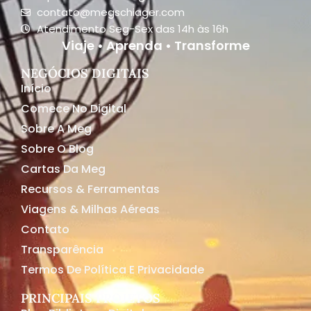
contato@megschiager.com
Atendimento Seg-Sex das 14h às 16h
Viaje • Aprenda • Transforme
NEGÓCIOS DIGITAIS
Início
Comece No Digital
Sobre A Meg
Sobre O Blog
Cartas Da Meg
Recursos & Ferramentas
Viagens & Milhas Aéreas
Contato
Transparência
Termos De Política E Privacidade
PRINCIPAIS PROJETOS