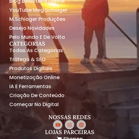
Blog Biblioteca Digital
YouTube Meg Schiager
M.Schiager Produções
Desejo Novidades
Pelo Mundo E De Volta
CATEGORIAS
Todas As Categorias
Tráfego & SEO
Produtos Digitais
Monetização Online
IA E Ferramentas
Criação De Conteúdo
Começar No Digital
NOSSAS REDES
LOJAS PARCEIRAS
Shopee