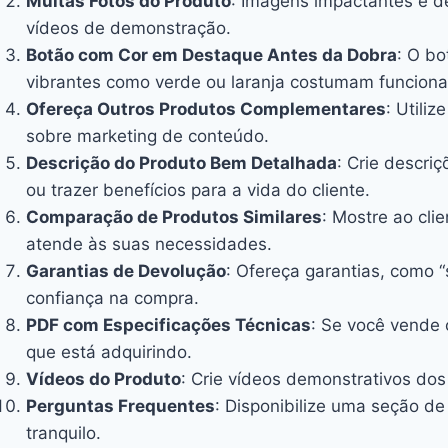
Muitas Fotos do Produto
: Imagens impactantes e de
vídeos de demonstração.
Botão com Cor em Destaque Antes da Dobra
: O bo
vibrantes como verde ou laranja costumam funciona
Ofereça Outros Produtos Complementares
: Utili
sobre marketing de conteúdo.
Descrição do Produto Bem Detalhada
: Crie descri
ou trazer benefícios para a vida do cliente.
Comparação de Produtos Similares
: Mostre ao cli
atende às suas necessidades.
Garantias de Devolução
: Ofereça garantias, como “
confiança na compra.
PDF com Especificações Técnicas
: Se você vende 
que está adquirindo.
Vídeos do Produto
: Crie vídeos demonstrativos do
Perguntas Frequentes
: Disponibilize uma seção d
tranquilo.