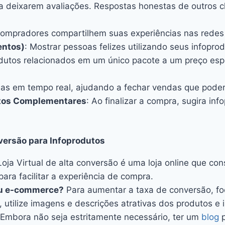
 a deixarem avaliações. Respostas honestas de outros 
 compradores compartilhem suas experiências nas redes s
entos)
: Mostrar pessoas felizes utilizando seus infopro
odutos relacionados em um único pacote a um preço espe
das em tempo real, ajudando a fechar vendas que poder
utos Complementares
: Ao finalizar a compra, sugira in
versão para Infoprodutos
ja Virtual de alta conversão é uma loja online que co
ara facilitar a experiência de compra.
eu e-commerce?
Para aumentar a taxa de conversão, fo
, utilize imagens e descrições atrativas dos produtos e i
Embora não seja estritamente necessário, ter um
blog
p