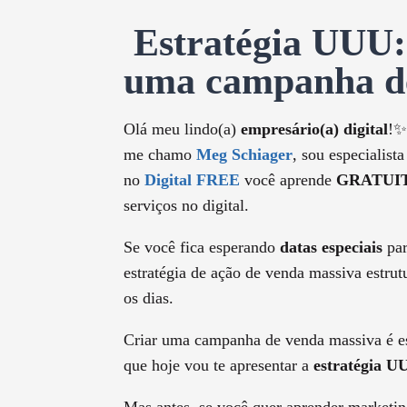
Estratégia UUU: 
uma campanha de
Olá meu lindo(a)
empresário(a) digital
!✨
me chamo
Meg Schiager
, sou especialist
no
Digital FREE
você aprende
GRATUI
serviços no digital.
Se você fica esperando
datas especiais
par
estratégia de ação de venda massiva estru
os dias.
Criar uma campanha de venda massiva é ess
que hoje vou te apresentar a
estratégia U