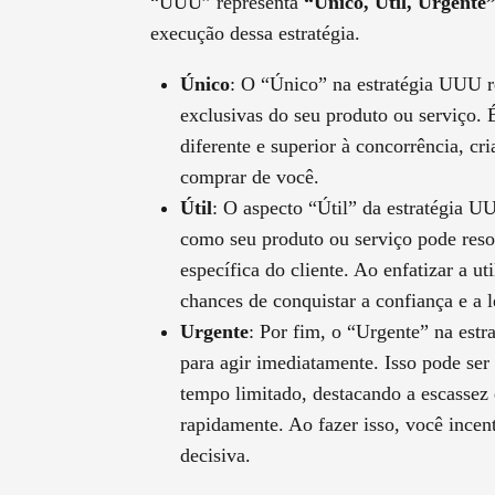
“UUU” representa
“Único, Útil, Urgente
execução dessa estratégia.
Único
: O “Único” na estratégia UUU re
exclusivas do seu produto ou serviço. É
diferente e superior à concorrência, c
comprar de você.
Útil
: O aspecto “Útil” da estratégia U
como seu produto ou serviço pode res
específica do cliente. Ao enfatizar a u
chances de conquistar a confiança e a l
Urgente
: Por fim, o “Urgente” na est
para agir imediatamente. Isso pode se
tempo limitado, destacando a escassez 
rapidamente. Ao fazer isso, você incen
decisiva.