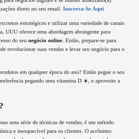
 para negócios digitais e se manter atualizado(a)
izações direto no seu email.
Inscreva-Se Aqui
escontos estratégicos e utilizar uma variedade de canais
iva, UUU oferece uma abordagem abrangente para
cesso do seu
negócio online
. Então, prepare-se para
de revolucionar suas vendas e levar seu negócio para o
 produtos em qualquer época do ano? Então pegue o seu
 preferência pegando uma vitamina D ☀️, e aproveite a
?
nas uma série de técnicas de vendas; é um método
única e inesquecível para os clientes. O acrônimo