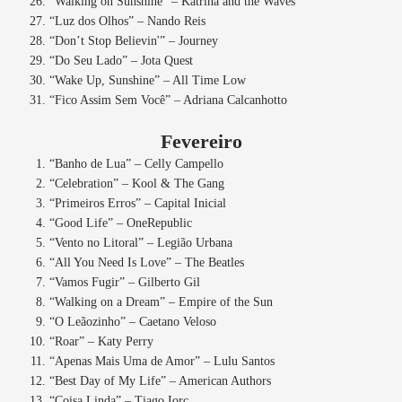
“Walking on Sunshine” – Katrina and the Waves
“Luz dos Olhos” – Nando Reis
“Don’t Stop Believin'” – Journey
“Do Seu Lado” – Jota Quest
“Wake Up, Sunshine” – All Time Low
“Fico Assim Sem Você” – Adriana Calcanhotto
Fevereiro
“Banho de Lua” – Celly Campello
“Celebration” – Kool & The Gang
“Primeiros Erros” – Capital Inicial
“Good Life” – OneRepublic
“Vento no Litoral” – Legião Urbana
“All You Need Is Love” – The Beatles
“Vamos Fugir” – Gilberto Gil
“Walking on a Dream” – Empire of the Sun
“O Leãozinho” – Caetano Veloso
“Roar” – Katy Perry
“Apenas Mais Uma de Amor” – Lulu Santos
“Best Day of My Life” – American Authors
“Coisa Linda” – Tiago Iorc