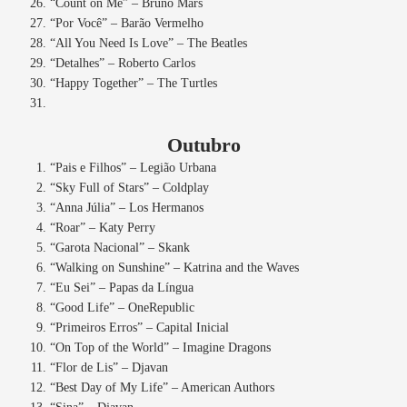
“Count on Me” – Bruno Mars
“Por Você” – Barão Vermelho
“All You Need Is Love” – The Beatles
“Detalhes” – Roberto Carlos
“Happy Together” – The Turtles
Outubro
“Pais e Filhos” – Legião Urbana
“Sky Full of Stars” – Coldplay
“Anna Júlia” – Los Hermanos
“Roar” – Katy Perry
“Garota Nacional” – Skank
“Walking on Sunshine” – Katrina and the Waves
“Eu Sei” – Papas da Língua
“Good Life” – OneRepublic
“Primeiros Erros” – Capital Inicial
“On Top of the World” – Imagine Dragons
“Flor de Lis” – Djavan
“Best Day of My Life” – American Authors