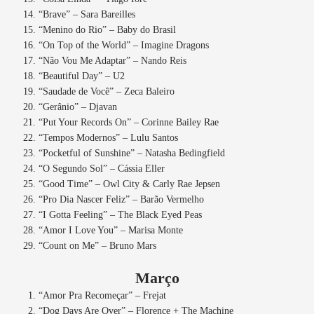
“Brave” – Sara Bareilles
“Menino do Rio” – Baby do Brasil
“On Top of the World” – Imagine Dragons
“Não Vou Me Adaptar” – Nando Reis
“Beautiful Day” – U2
“Saudade de Você” – Zeca Baleiro
“Gerânio” – Djavan
“Put Your Records On” – Corinne Bailey Rae
“Tempos Modernos” – Lulu Santos
“Pocketful of Sunshine” – Natasha Bedingfield
“O Segundo Sol” – Cássia Eller
“Good Time” – Owl City & Carly Rae Jepsen
“Pro Dia Nascer Feliz” – Barão Vermelho
“I Gotta Feeling” – The Black Eyed Peas
“Amor I Love You” – Marisa Monte
“Count on Me” – Bruno Mars
Março
“Amor Pra Recomeçar” – Frejat
“Dog Days Are Over” – Florence + The Machine