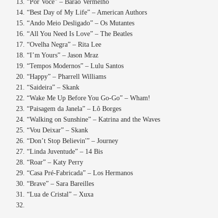
“Por Você” – Barão Vermelho
“Best Day of My Life” – American Authors
“Ando Meio Desligado” – Os Mutantes
“All You Need Is Love” – The Beatles
“Ovelha Negra” – Rita Lee
“I’m Yours” – Jason Mraz
“Tempos Modernos” – Lulu Santos
“Happy” – Pharrell Williams
“Saideira” – Skank
“Wake Me Up Before You Go-Go” – Wham!
“Paisagem da Janela” – Lô Borges
“Walking on Sunshine” – Katrina and the Waves
“Vou Deixar” – Skank
“Don’t Stop Believin'” – Journey
“Linda Juventude” – 14 Bis
“Roar” – Katy Perry
“Casa Pré-Fabricada” – Los Hermanos
“Brave” – Sara Bareilles
“Lua de Cristal” – Xuxa