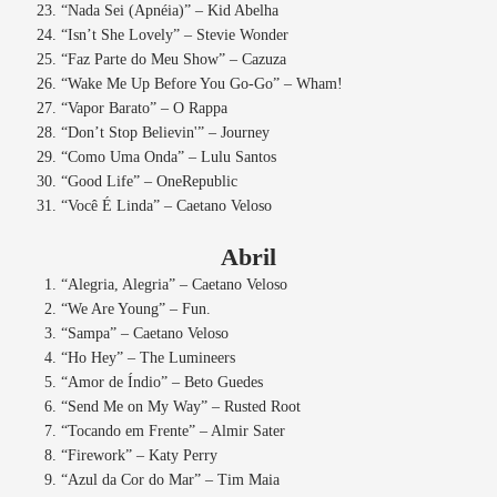
“Nada Sei (Apnéia)” – Kid Abelha
“Isn’t She Lovely” – Stevie Wonder
“Faz Parte do Meu Show” – Cazuza
“Wake Me Up Before You Go-Go” – Wham!
“Vapor Barato” – O Rappa
“Don’t Stop Believin'” – Journey
“Como Uma Onda” – Lulu Santos
“Good Life” – OneRepublic
“Você É Linda” – Caetano Veloso
Abril
“Alegria, Alegria” – Caetano Veloso
“We Are Young” – Fun.
“Sampa” – Caetano Veloso
“Ho Hey” – The Lumineers
“Amor de Índio” – Beto Guedes
“Send Me on My Way” – Rusted Root
“Tocando em Frente” – Almir Sater
“Firework” – Katy Perry
“Azul da Cor do Mar” – Tim Maia