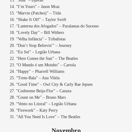
“Sina” – Djavan
“I’m Yours” – Jason Mraz
“Marvin (Patches)” – Titãs
“Shake It Off” – Taylor Swift
“Lanterna dos Afogados” – Paralamas do Sucesso
“Lovely Day” – Bill Withers
“Velha Infância” – Tribalistas
“Don’t Stop Believin'” – Journey
“Eu Sei” – Legião Urbana
“Here Comes the Sun” – The Beatles
“O Mundo é um Moinho” – Cartola
“Happy” – Pharrell Williams
“Trem-Bala” – Ana Vilela
“Good Time” – Owl City & Carly Rae Jepsen
“Codinome Beija-Flor” – Cazuza
“Count on Me” – Bruno Mars
“Vento no Litoral” – Legião Urbana
“Firework” – Katy Perry
“All You Need Is Love” – The Beatles
Novembro