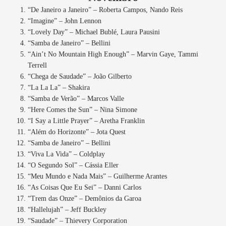
“De Janeiro a Janeiro” – Roberta Campos, Nando Reis
“Imagine” – John Lennon
“Lovely Day” – Michael Bublé, Laura Pausini
“Samba de Janeiro” – Bellini
“Ain’t No Mountain High Enough” – Marvin Gaye, Tammi
Terrell
“Chega de Saudade” – João Gilberto
“La La La” – Shakira
“Samba de Verão” – Marcos Valle
“Here Comes the Sun” – Nina Simone
“I Say a Little Prayer” – Aretha Franklin
“Além do Horizonte” – Jota Quest
“Samba de Janeiro” – Bellini
“Viva La Vida” – Coldplay
“O Segundo Sol” – Cássia Eller
“Meu Mundo e Nada Mais” – Guilherme Arantes
“As Coisas Que Eu Sei” – Danni Carlos
“Trem das Onze” – Demônios da Garoa
“Hallelujah” – Jeff Buckley
“Saudade” – Thievery Corporation